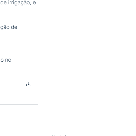
e irrigação, e 
ção de 
do no 