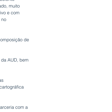
ado, muito 
tivo e com 
 no 
ecomposição de 
o da AUD, bem 
as 
cartográfica 
rceria com a 