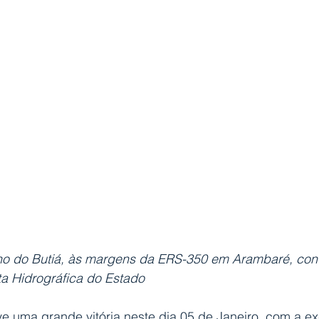
eno do Butiá, às margens da ERS-350 em Arambaré, con
ta Hidrográfica do Estado
ve uma grande vitória neste dia 05 de Janeiro, com a ex