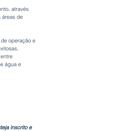
nto, através 
 áreas de 
 de operação e 
itosas,  
entre 
de água e 
eja inscrito e 