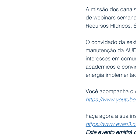
A missão dos canais
de webinars semanai
Recursos Hídricos, 
O convidado da sext
manutenção da AUD. 
interesses em comum 
acadêmicos e convid
energia implementada
Você acompanha o w
https://www.youtub
Faça agora a sua ins
https://www.even3.c
Este evento emitirá c