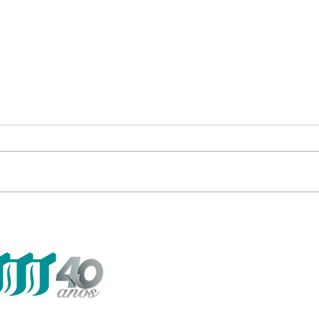
VIII ECOB-RS destaca
CAM
participação da AUD e reforça
SIS
papel estratégico da irrigação
VID
na Costa Doce
NA 
APO